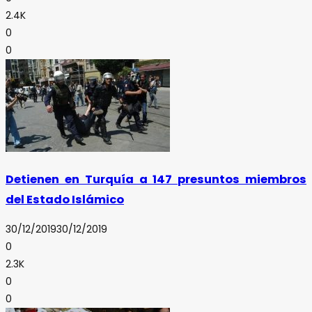
2.4K
0
0
Detienen en Turquía a 147 presuntos miembros
del Estado Islámico
30/12/2019
30/12/2019
0
2.3K
0
0