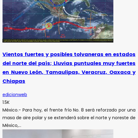
Vientos fuertes y posibles tolvaneras en estados
del norte del país; Lluvias puntuales muy fuertes
en Nuevo León, Tamaulipas, Veracruz, Oaxaca y
Chiapas
edicionweb
1.5K
México.- Para hoy, el frente frío No. 8 será reforzado por una
masa de aire polar y se extenderá sobre el norte y noreste de
México,...