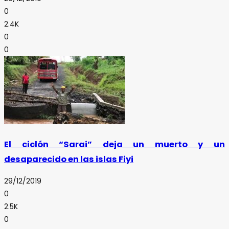
0
2.4K
0
0
El ciclón “Sarai” deja un muerto y un
desaparecido en las islas Fiyi
29/12/2019
0
2.5K
0