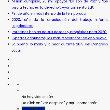
Misión cumplida, 25 mil apoyos “En son de Paz” y “De
piso a techo, es tu derecho”: Ayuntamiento SLP.
Fin de año el más intenso de la temporada.
2020, año de la erradicación del trabajo infantil:
Legisladores.
Potosinos hablan de sus deseos y propósitos para 2020.
Expertos cantineros, los más “socorridos” en año nuevo.
Lo bueno, lo malo y lo peor durante 2019 del Congreso
Local.
No hay videos aún
Da click en "Ver después" y aquí aparecerán
Verlos todos