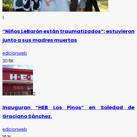
1
“Niños LeBarón están traumatizados”; estuvieron
junto a sus madres muertas
edicionweb
30.6K
2
Inauguran “HEB Los Pinos” en Soledad de
Graciano Sánchez.
edicionweb
18.1K