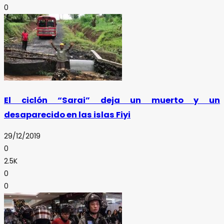
0
El ciclón “Sarai” deja un muerto y un
desaparecido en las islas Fiyi
29/12/2019
0
2.5K
0
0