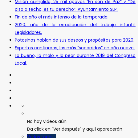
Misión cumplida, 25 mil apoyos “En son de Paz” y “De
piso a techo, es tu derecho”: Ayuntamiento SLP.
Fin de año el más intenso de la temporada.
2020, año de la erradicación del trabajo infantil:
Legisladores.
Potosinos hablan de sus deseos y propósitos para 2020.
Expertos cantineros, los más “socorridos” en año nuevo.
Lo bueno, lo malo y lo peor durante 2019 del Congreso
Local.
No hay videos aún
Da click en "Ver después" y aquí aparecerán
Verlos todos