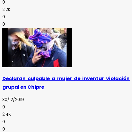
0
2.2K
0
0
Declaran culpable a mujer de inventar violación
grupal en Chipre
30/12/2019
0
2.4K
0
0