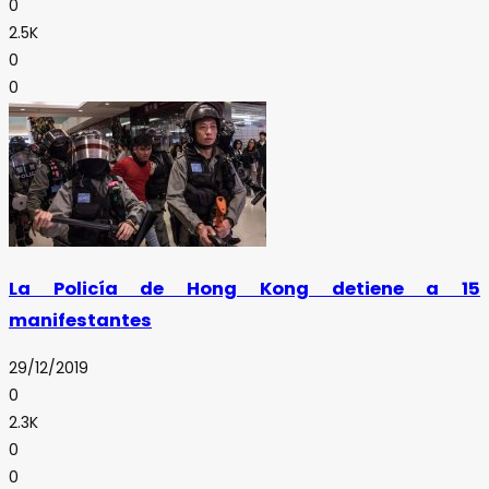
0
2.5K
0
0
La Policía de Hong Kong detiene a 15
manifestantes
29/12/2019
0
2.3K
0
0