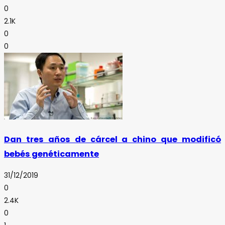
0
2.1K
0
0
Dan tres años de cárcel a chino que modificó
bebés genéticamente
31/12/2019
0
2.4K
0