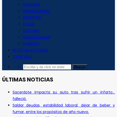
NACIONAL
INTERNACIONAL
DEPORTES
CLIMA
CULTURA
ESPECTACULOS
FINANZAS
NOTICIAS ACTUALES
TV EN VIVO
ÚLTIMAS NOTICIAS
Sacerdote impacta su auto tras sufrir un infarto…
falleció.
Saldar deudas, estabilidad laboral, dejar de beber y
fumar, entre los propósitos de año nuevo.