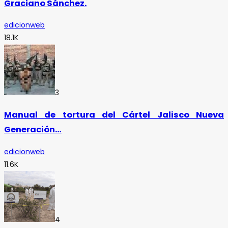
Graciano Sánchez.
edicionweb
18.1K
3
Manual de tortura del Cártel Jalisco Nueva
Generación…
edicionweb
11.6K
4