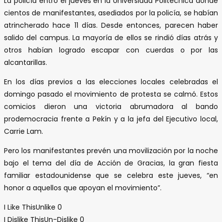
La policía entró el jueves en la Universidad Politécnica donde
cientos de manifestantes, asediados por la policía, se habían
atrincherado hace 11 días. Desde entonces, parecen haber
salido del campus. La mayoría de ellos se rindió días atrás y
otros habían logrado escapar con cuerdas o por las
alcantarillas.
En los días previos a las elecciones locales celebradas el
domingo pasado el movimiento de protesta se calmó. Estos
comicios dieron una victoria abrumadora al bando
prodemocracia frente a Pekín y a la jefa del Ejecutivo local,
Carrie Lam.
Pero los manifestantes prevén una movilización por la noche
bajo el tema del día de Acción de Gracias, la gran fiesta
familiar estadounidense que se celebra este jueves, “en
honor a aquellos que apoyan el movimiento”.
I Like This
Unlike
0
I Dislike This
Un-Dislike
0