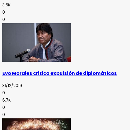
3.6K
0
0
Evo Morales critica expulsión de diplomáticos
31/12/2019
0
6.7K
0
0