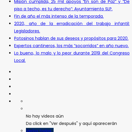
Misión cumplida, 25 mil apoyos “En son de Paz” y “De
piso a techo, es tu derecho”: Ayuntamiento SLP.
Fin de año el más intenso de la temporada.
2020, año de la erradicación del trabajo infantil:
Legisladores.
Potosinos hablan de sus deseos y propósitos para 2020.
Expertos cantineros, los más “socorridos” en año nuevo.
Lo bueno, lo malo y lo peor durante 2019 del Congreso
Local.
No hay videos aún
Da click en "Ver después" y aquí aparecerán
Verlos todos