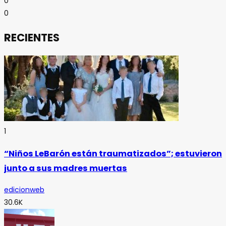
0
0
RECIENTES
1
“Niños LeBarón están traumatizados”; estuvieron
junto a sus madres muertas
edicionweb
30.6K