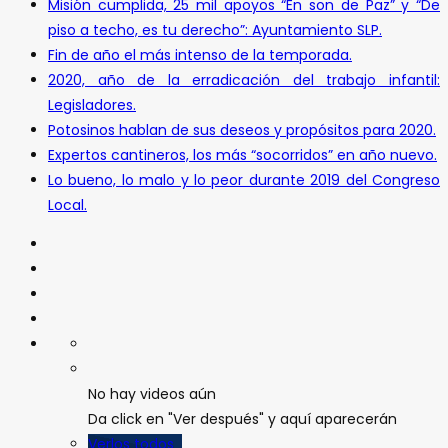
Misión cumplida, 25 mil apoyos “En son de Paz” y “De
piso a techo, es tu derecho”: Ayuntamiento SLP.
Fin de año el más intenso de la temporada.
2020, año de la erradicación del trabajo infantil:
Legisladores.
Potosinos hablan de sus deseos y propósitos para 2020.
Expertos cantineros, los más “socorridos” en año nuevo.
Lo bueno, lo malo y lo peor durante 2019 del Congreso
Local.
No hay videos aún
Da click en "Ver después" y aquí aparecerán
Verlos todos