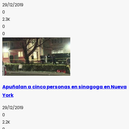
29/12/2019
0
2.3K
0
0
Apuñalan a cinco personas en sinagoga en Nueva
York
29/12/2019
0
2.2K