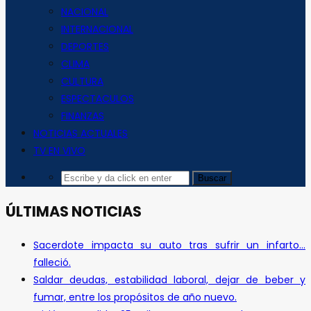
NACIONAL
INTERNACIONAL
DEPORTES
CLIMA
CULTURA
ESPECTACULOS
FINANZAS
NOTICIAS ACTUALES
TV EN VIVO
ÚLTIMAS NOTICIAS
Sacerdote impacta su auto tras sufrir un infarto…
falleció.
Saldar deudas, estabilidad laboral, dejar de beber y
fumar, entre los propósitos de año nuevo.