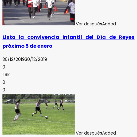
Ver después
Added
Lista la convivencia infantil del Día de Reyes
próximo 5 de enero
30/12/2019
30/12/2019
0
1.9K
0
0
Ver después
Added