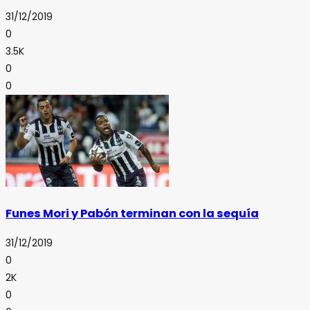
31/12/2019
0
3.5K
0
0
Funes Mori y Pabón terminan con la sequía
31/12/2019
0
2K
0