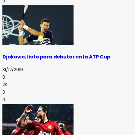
0
Djokovic, listo para debutar en la ATP Cup
31/12/2019
0
2K
0
0