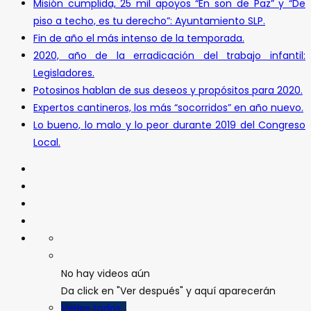
Misión cumplida, 25 mil apoyos “En son de Paz” y “De
piso a techo, es tu derecho”: Ayuntamiento SLP.
Fin de año el más intenso de la temporada.
2020, año de la erradicación del trabajo infantil:
Legisladores.
Potosinos hablan de sus deseos y propósitos para 2020.
Expertos cantineros, los más “socorridos” en año nuevo.
Lo bueno, lo malo y lo peor durante 2019 del Congreso
Local.
No hay videos aún
Da click en "Ver después" y aquí aparecerán
Verlos todos