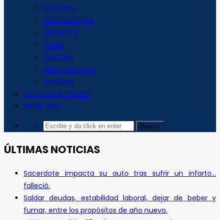
NACIONAL
INTERNACIONAL
DEPORTES
CLIMA
CULTURA
ESPECTACULOS
FINANZAS
NOTICIAS ACTUALES
TV EN VIVO
ÚLTIMAS NOTICIAS
Sacerdote impacta su auto tras sufrir un infarto…
falleció.
Saldar deudas, estabilidad laboral, dejar de beber y
fumar, entre los propósitos de año nuevo.