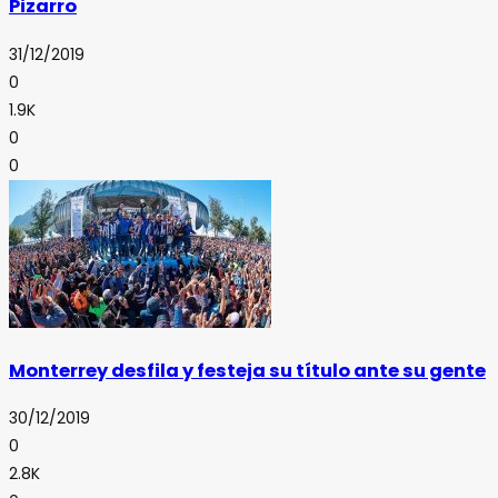
Pizarro
31/12/2019
0
1.9K
0
0
Monterrey desfila y festeja su título ante su gente
30/12/2019
0
2.8K