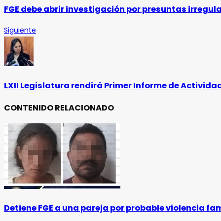
FGE debe abrir investigación por presuntas irregul
Siguiente
LXII Legislatura rendirá Primer Informe de Activida
CONTENIDO RELACIONADO
Detiene FGE a una pareja por probable violencia f