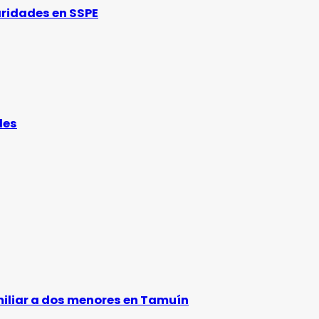
aridades en SSPE
des
amiliar a dos menores en Tamuín