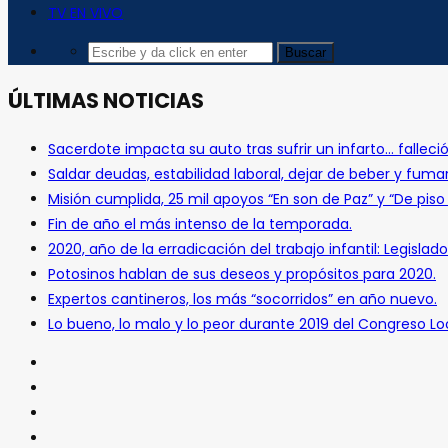
TV EN VIVO
ÚLTIMAS NOTICIAS
Sacerdote impacta su auto tras sufrir un infarto… falleció
Saldar deudas, estabilidad laboral, dejar de beber y fuma
Misión cumplida, 25 mil apoyos “En son de Paz” y “De pis
Fin de año el más intenso de la temporada.
2020, año de la erradicación del trabajo infantil: Legislado
Potosinos hablan de sus deseos y propósitos para 2020.
Expertos cantineros, los más “socorridos” en año nuevo.
Lo bueno, lo malo y lo peor durante 2019 del Congreso Loc