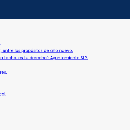
.
r, entre los propósitos de año nuevo.
o a techo, es tu derecho”: Ayuntamiento SLP.
res.
al.