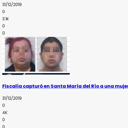
31/12/2019
0
3.1K
0
0
Fiscalía capturó en Santa María del Río a una muj
31/12/2019
0
4K
0
0