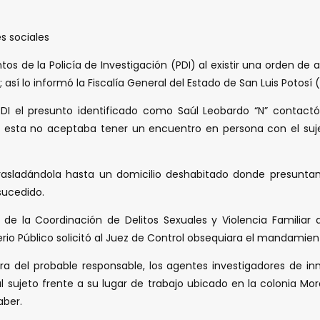
s sociales
 de la Policía de Investigación (PDI) al existir una orden de 
sí lo informó la Fiscalía General del Estado de San Luis Potosí 
 PDI el presunto identificado como Saúl Leobardo “N” contac
sta no aceptaba tener un encuentro en persona con el sujet
rasladándola hasta un domicilio deshabitado donde presuntame
sucedido.
 la Coordinación de Delitos Sexuales y Violencia Familiar d
erio Público solicitó al Juez de Control obsequiara el mandamien
ntra del probable responsable, los agentes investigadores de
 al sujeto frente a su lugar de trabajo ubicado en la colonia Mo
aber.