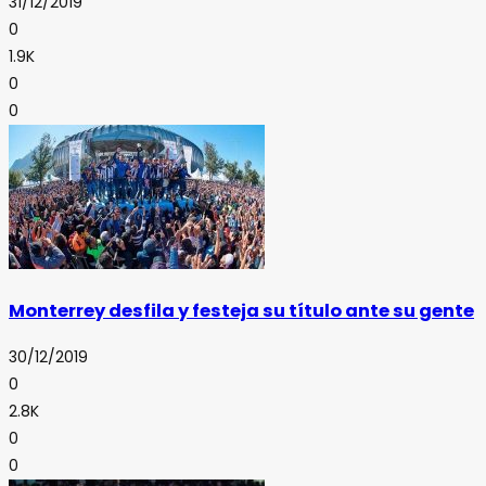
31/12/2019
0
1.9K
0
0
Monterrey desfila y festeja su título ante su gente
30/12/2019
0
2.8K
0
0