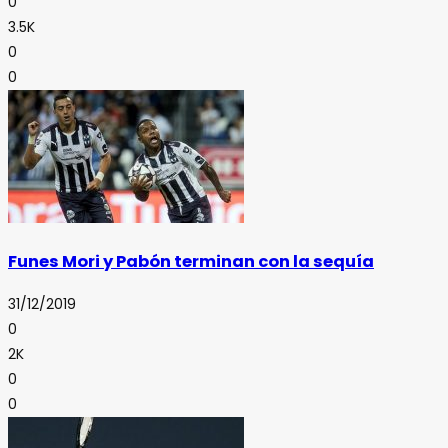
0
3.5K
0
0
Funes Mori y Pabón terminan con la sequía
31/12/2019
0
2K
0
0