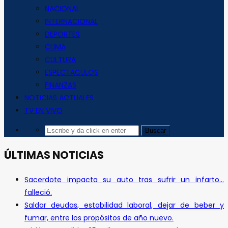
NACIONAL
INTERNACIONAL
DEPORTES
CLIMA
CULTURA
ESPECTACULOS
FINANZAS
NOTICIAS ACTUALES
TV EN VIVO
ÚLTIMAS NOTICIAS
Sacerdote impacta su auto tras sufrir un infarto…
falleció.
Saldar deudas, estabilidad laboral, dejar de beber y
fumar, entre los propósitos de año nuevo.