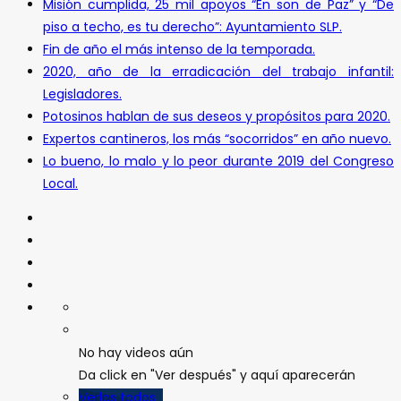
Misión cumplida, 25 mil apoyos “En son de Paz” y “De
piso a techo, es tu derecho”: Ayuntamiento SLP.
Fin de año el más intenso de la temporada.
2020, año de la erradicación del trabajo infantil:
Legisladores.
Potosinos hablan de sus deseos y propósitos para 2020.
Expertos cantineros, los más “socorridos” en año nuevo.
Lo bueno, lo malo y lo peor durante 2019 del Congreso
Local.
No hay videos aún
Da click en "Ver después" y aquí aparecerán
Verlos todos