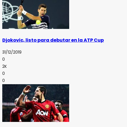
Djokovic, listo para debutar en la ATP Cup
31/12/2019
0
2K
0
0