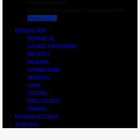
No hay videos aún
Da click en "Ver después" y aquí aparecerán
Verlos todos
NOTICIAS 2019
ENTREVISTAS
LOCALES Y REGIONALES
REPORTE 7
NACIONAL
INTERNACIONAL
DEPORTES
CLIMA
CULTURA
ESPECTACULOS
FINANZAS
NOTICIAS ACTUALES
TV EN VIVO