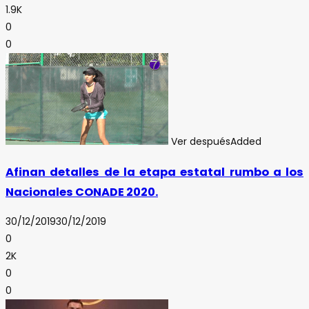
1.9K
0
0
Ver después
Added
Afinan detalles de la etapa estatal rumbo a los
Nacionales CONADE 2020.
30/12/2019
30/12/2019
0
2K
0
0