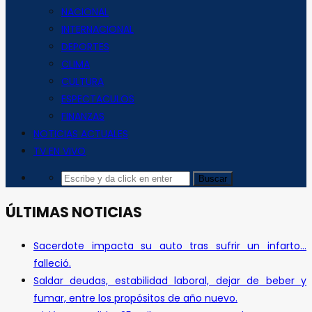
NACIONAL
INTERNACIONAL
DEPORTES
CLIMA
CULTURA
ESPECTACULOS
FINANZAS
NOTICIAS ACTUALES
TV EN VIVO
ÚLTIMAS NOTICIAS
Sacerdote impacta su auto tras sufrir un infarto…
falleció.
Saldar deudas, estabilidad laboral, dejar de beber y
fumar, entre los propósitos de año nuevo.