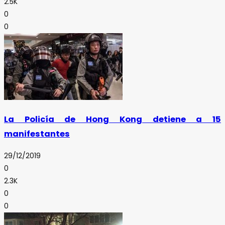
2.5K
0
0
La Policía de Hong Kong detiene a 15
manifestantes
29/12/2019
0
2.3K
0
0