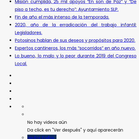
Misión cumplida, 25 mil apoyos “En son de Paz” y “De
piso a techo, es tu derecho”: Ayuntamiento SLP.
Fin de año el más intenso de la temporada.
2020, año de la erradicación del trabajo infantil:
Legisladores.
Potosinos hablan de sus deseos y propósitos para 2020.
Expertos cantineros, los más “socorridos” en año nuevo.
Lo bueno, lo malo y lo peor durante 2019 del Congreso
Local.
No hay videos aún
Da click en "Ver después" y aquí aparecerán
Verlos todos