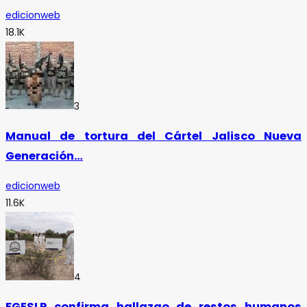
edicionweb
18.1K
3
Manual de tortura del Cártel Jalisco Nueva
Generación…
edicionweb
11.6K
4
FGESLP confirma hallazgo de restos humanos