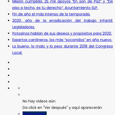
Misión cumplida, 25 mil apoyos “En son de Paz” y “De
piso a techo, es tu derecho”: Ayuntamiento SLP.
Fin de año el más intenso de la temporada.
2020, año de la erradicación del trabajo infantil:
Legisladores.
Potosinos hablan de sus deseos y propósitos para 2020.
Expertos cantineros, los más “socorridos” en año nuevo.
Lo bueno, lo malo y lo peor durante 2019 del Congreso
Local.
No hay videos aún
Da click en "Ver después" y aquí aparecerán
Verlos todos