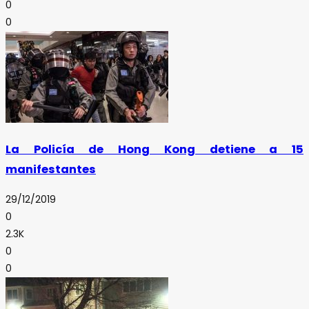
0
0
La Policía de Hong Kong detiene a 15
manifestantes
29/12/2019
0
2.3K
0
0