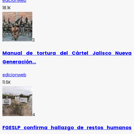
edicionweb
18.1K
3
Manual de tortura del Cártel Jalisco Nueva
Generación…
edicionweb
11.6K
4
FGESLP confirma hallazgo de restos humanos