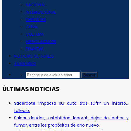
NACIONAL
INTERNACIONAL
DEPORTES
CLIMA
CULTURA
ESPECTACULOS
FINANZAS
NOTICIAS ACTUALES
TV EN VIVO
ÚLTIMAS NOTICIAS
Sacerdote impacta su auto tras sufrir un infarto…
falleció.
Saldar deudas, estabilidad laboral, dejar de beber y
fumar, entre los propósitos de año nuevo.