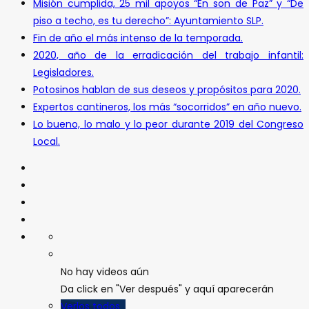
Misión cumplida, 25 mil apoyos “En son de Paz” y “De
piso a techo, es tu derecho”: Ayuntamiento SLP.
Fin de año el más intenso de la temporada.
2020, año de la erradicación del trabajo infantil:
Legisladores.
Potosinos hablan de sus deseos y propósitos para 2020.
Expertos cantineros, los más “socorridos” en año nuevo.
Lo bueno, lo malo y lo peor durante 2019 del Congreso
Local.
No hay videos aún
Da click en "Ver después" y aquí aparecerán
Verlos todos