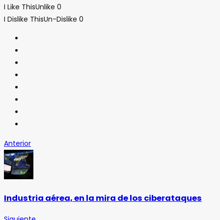
I Like This
Unlike
0
I Dislike This
Un-Dislike
0
Anterior
Industria aérea, en la mira de los ciberataques
Siguiente