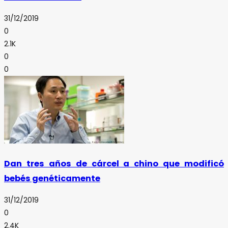
31/12/2019
0
2.1K
0
0
Dan tres años de cárcel a chino que modificó
bebés genéticamente
31/12/2019
0
2.4K