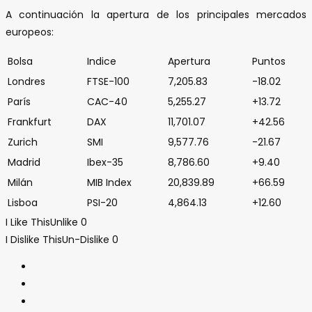
A continuación la apertura de los principales mercados
europeos:
Bolsa
Indice
Apertura
Puntos
Londres
FTSE-100
7,205.83
-18.02
París
CAC-40
5,255.27
+13.72
Frankfurt
DAX
11,701.07
+42.56
Zurich
SMI
9,577.76
-21.67
Madrid
Ibex-35
8,786.60
+9.40
Milán
MIB Index
20,839.89
+66.59
Lisboa
PSI-20
4,864.13
+12.60
I Like This
Unlike
0
I Dislike This
Un-Dislike
0