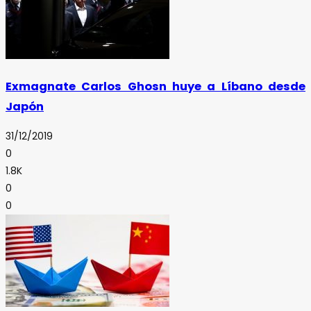
Exmagnate Carlos Ghosn huye a Líbano desde
Japón
31/12/2019
0
1.8K
0
0