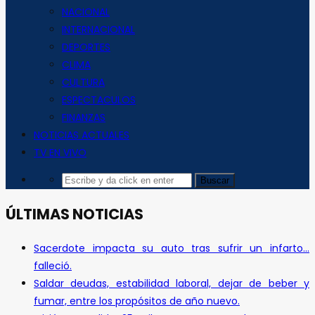
NACIONAL
INTERNACIONAL
DEPORTES
CLIMA
CULTURA
ESPECTACULOS
FINANZAS
NOTICIAS ACTUALES
TV EN VIVO
ÚLTIMAS NOTICIAS
Sacerdote impacta su auto tras sufrir un infarto…
falleció.
Saldar deudas, estabilidad laboral, dejar de beber y
fumar, entre los propósitos de año nuevo.