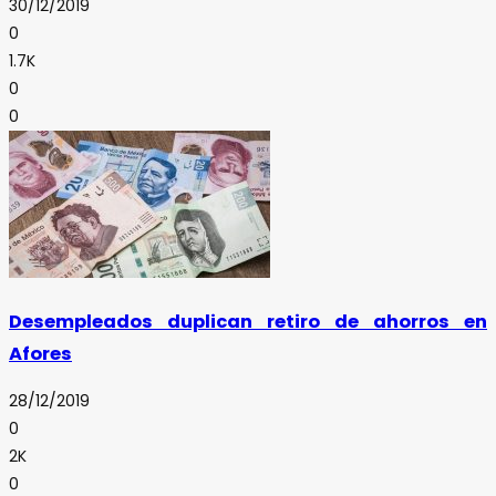
30/12/2019
0
1.7K
0
0
Desempleados duplican retiro de ahorros en
Afores
28/12/2019
0
2K
0