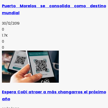
Puerto Morelos se consolida como destino
mundial
30/12/2019
0
1.7K
0
0
Espera CoDi atraer a más changarros el próximo
año