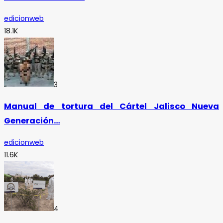
edicionweb
18.1K
3
Manual de tortura del Cártel Jalisco Nueva
Generación…
edicionweb
11.6K
4