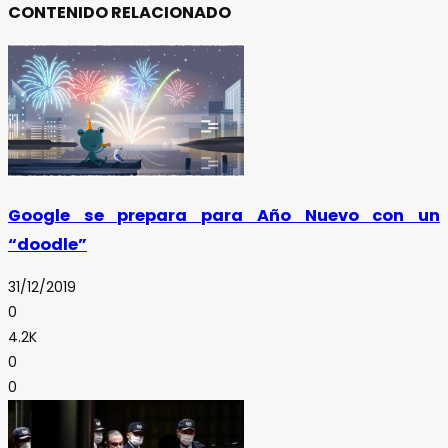
CONTENIDO RELACIONADO
Google se prepara para Año Nuevo con un
“doodle”
31/12/2019
0
4.2K
0
0