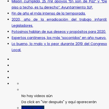
Misión cumplida, 25 mil apoyos “En son de Paz” y “De
piso a techo, es tu derecho”: Ayuntamiento SLP.
Fin de año el más intenso de la temporada.
2020, año de la erradicación del trabajo infantil:
Legisladores.
Potosinos hablan de sus deseos y propósitos para 2020.
Expertos cantineros, los más “socorridos” en año nuevo.
Lo bueno, lo malo y lo peor durante 2019 del Congreso
Local.
No hay videos aún
Da click en "Ver después" y aquí aparecerán
Verlos todos