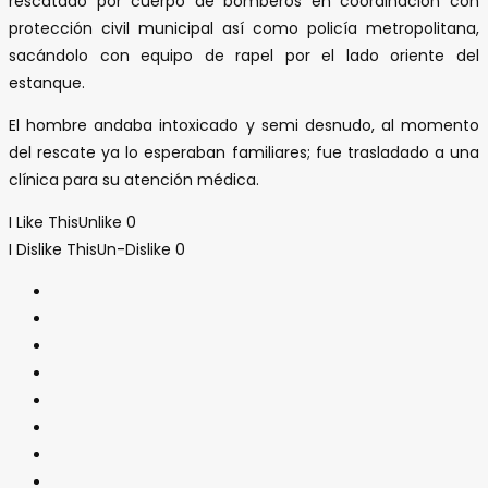
rescatado por cuerpo de bomberos en coordinación con
protección civil municipal así como policía metropolitana,
sacándolo con equipo de rapel por el lado oriente del
estanque.
El hombre andaba intoxicado y semi desnudo, al momento
del rescate ya lo esperaban familiares; fue trasladado a una
clínica para su atención médica.
I Like This
Unlike
0
I Dislike This
Un-Dislike
0