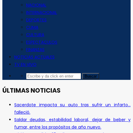
NACIONAL
INTERNACIONAL
DEPORTES
CLIMA
CULTURA
ESPECTACULOS
FINANZAS
NOTICIAS ACTUALES
TV EN VIVO
ÚLTIMAS NOTICIAS
Sacerdote impacta su auto tras sufrir un infarto…
falleció.
Saldar deudas, estabilidad laboral, dejar de beber y
fumar, entre los propósitos de año nuevo.