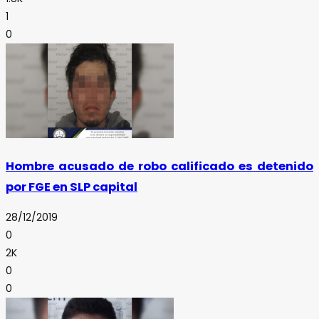
1
0
Hombre acusado de robo calificado es detenido
por FGE en SLP capital
28/12/2019
0
2K
0
0