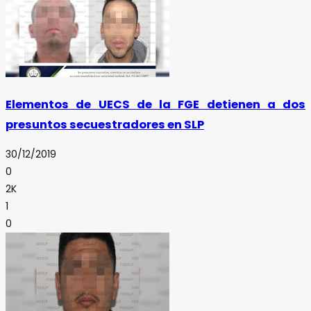
Elementos de UECS de la FGE detienen a dos
presuntos secuestradores en SLP
30/12/2019
0
2K
1
0