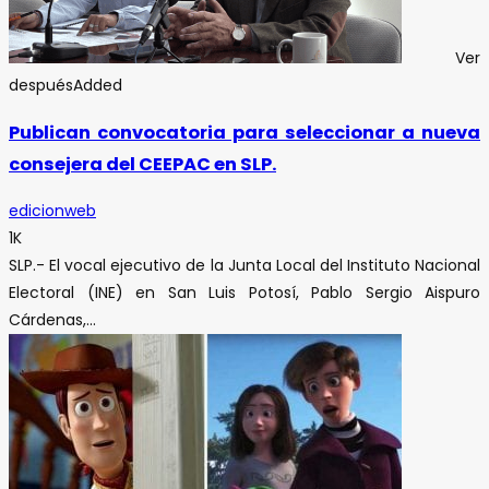
Ver
después
Added
Publican convocatoria para seleccionar a nueva
consejera del CEEPAC en SLP.
edicionweb
1K
SLP.- El vocal ejecutivo de la Junta Local del Instituto Nacional
Electoral (INE) en San Luis Potosí, Pablo Sergio Aispuro
Cárdenas,...