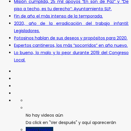
Misión cumplida, 25 mil apoyos “En son de Paz” y “De
piso a techo, es tu derecho”: Ayuntamiento SLP.
Fin de año el más intenso de la temporada.
2020, año de la erradicación del trabajo infantil:
Legisladores.
Potosinos hablan de sus deseos y propósitos para 2020.
Expertos cantineros, los más “socorridos” en año nuevo.
Lo bueno, lo malo y lo peor durante 2019 del Congreso
Local.
No hay videos aún
Da click en "Ver después" y aquí aparecerán
Verlos todos