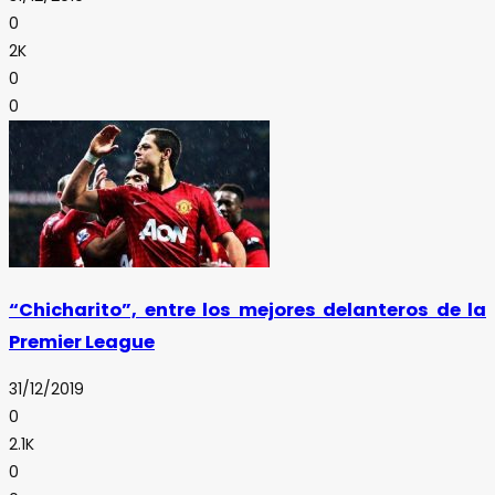
0
2K
0
0
“Chicharito”, entre los mejores delanteros de la
Premier League
31/12/2019
0
2.1K
0