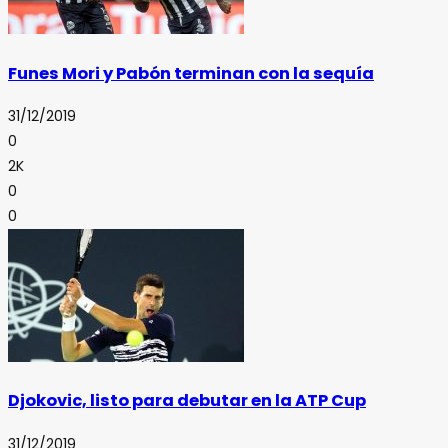
Funes Mori y Pabón terminan con la sequía
31/12/2019
0
2K
0
0
Djokovic, listo para debutar en la ATP Cup
31/12/2019