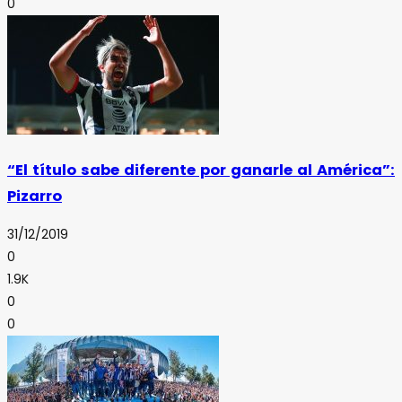
0
“El título sabe diferente por ganarle al América”:
Pizarro
31/12/2019
0
1.9K
0
0