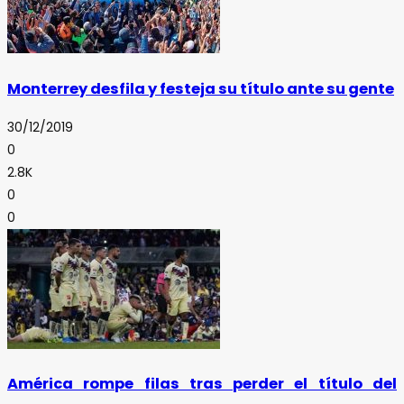
Monterrey desfila y festeja su título ante su gente
30/12/2019
0
2.8K
0
0
América rompe filas tras perder el título del