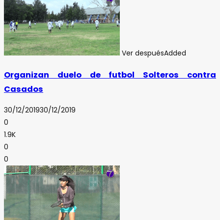
Ver después
Added
Organizan duelo de futbol Solteros contra
Casados
30/12/2019
30/12/2019
0
1.9K
0
0