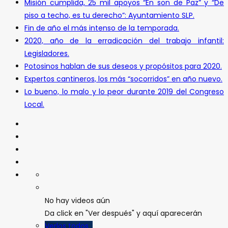
Misión cumplida, 25 mil apoyos “En son de Paz” y “De
piso a techo, es tu derecho”: Ayuntamiento SLP.
Fin de año el más intenso de la temporada.
2020, año de la erradicación del trabajo infantil:
Legisladores.
Potosinos hablan de sus deseos y propósitos para 2020.
Expertos cantineros, los más “socorridos” en año nuevo.
Lo bueno, lo malo y lo peor durante 2019 del Congreso
Local.
No hay videos aún
Da click en "Ver después" y aquí aparecerán
Verlos todos