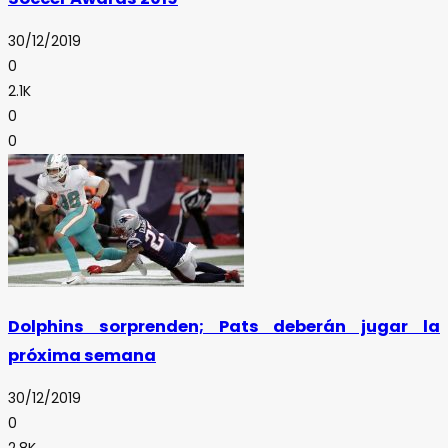
30/12/2019
0
2.1K
0
0
Dolphins sorprenden; Pats deberán jugar la
próxima semana
30/12/2019
0