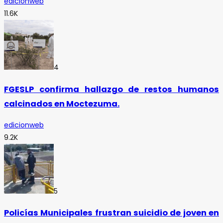
edicionweb
11.6K
4
FGESLP confirma hallazgo de restos humanos
calcinados en Moctezuma.
edicionweb
9.2K
5
Policías Municipales frustran suicidio de joven en