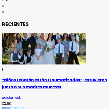
2.8K
0
0
RECIENTES
1
“Niños LeBarón están traumatizados”; estuvieron
junto a sus madres muertas
edicionweb
30.6K