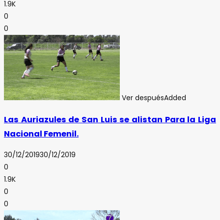
1.9K
0
0
Ver después
Added
Las Auriazules de San Luis se alistan Para la Liga
Nacional Femenil.
30/12/2019
30/12/2019
0
1.9K
0
0