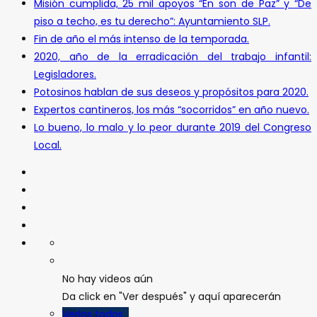
Misión cumplida, 25 mil apoyos “En son de Paz” y “De
piso a techo, es tu derecho”: Ayuntamiento SLP.
Fin de año el más intenso de la temporada.
2020, año de la erradicación del trabajo infantil:
Legisladores.
Potosinos hablan de sus deseos y propósitos para 2020.
Expertos cantineros, los más “socorridos” en año nuevo.
Lo bueno, lo malo y lo peor durante 2019 del Congreso
Local.
No hay videos aún
Da click en "Ver después" y aquí aparecerán
Verlos todos