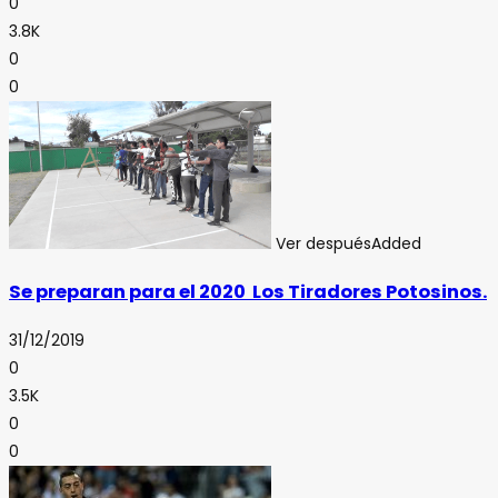
0
3.8K
0
0
Ver después
Added
Se preparan para el 2020 Los Tiradores Potosinos.
31/12/2019
0
3.5K
0
0