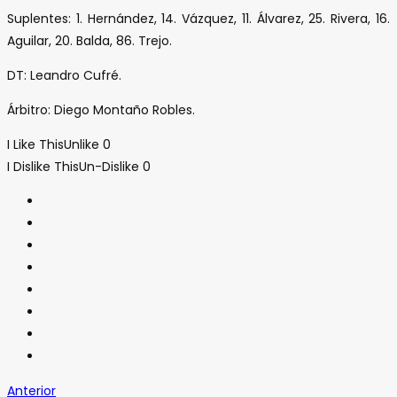
Suplentes: 1. Hernández, 14. Vázquez, 11. Álvarez, 25. Rivera, 16.
Aguilar, 20. Balda, 86. Trejo.
DT: Leandro Cufré.
Árbitro: Diego Montaño Robles.
I Like This
Unlike
0
I Dislike This
Un-Dislike
0
Anterior