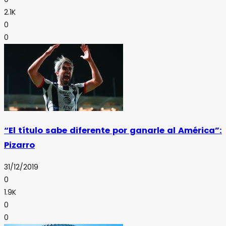
2.1K
0
0
“El título sabe diferente por ganarle al América”:
Pizarro
31/12/2019
0
1.9K
0
0