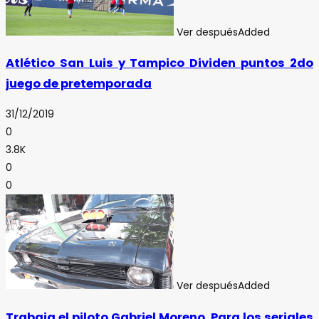
Ver después
Added
Atlético San Luis y Tampico Dividen puntos 2do
juego de pretemporada
31/12/2019
0
3.8K
0
0
Ver después
Added
Trabaja el piloto Gabriel Moreno Para los seriales