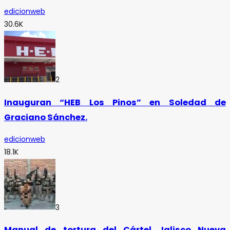
edicionweb
30.6K
2
Inauguran “HEB Los Pinos” en Soledad de
Graciano Sánchez.
edicionweb
18.1K
3
Manual de tortura del Cártel Jalisco Nueva