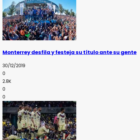
Monterrey desfila y festeja su título ante su gente
30/12/2019
0
2.8K
0
0