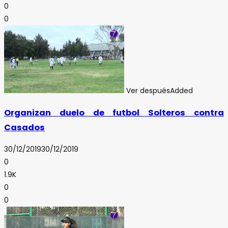
0
0
Ver después
Added
Organizan duelo de futbol Solteros contra
Casados
30/12/2019
30/12/2019
0
1.9K
0
0