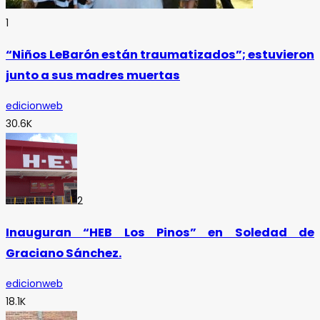
1
“Niños LeBarón están traumatizados”; estuvieron
junto a sus madres muertas
edicionweb
30.6K
2
Inauguran “HEB Los Pinos” en Soledad de
Graciano Sánchez.
edicionweb
18.1K