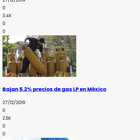
27/12/2019
0
3.4K
0
0
Bajan 5.2% precios de gas LP en México
27/12/2019
0
2.5K
0
0