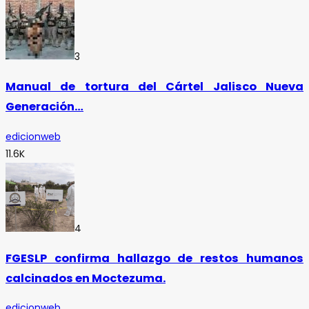
3
Manual de tortura del Cártel Jalisco Nueva
Generación…
edicionweb
11.6K
4
FGESLP confirma hallazgo de restos humanos
calcinados en Moctezuma.
edicionweb