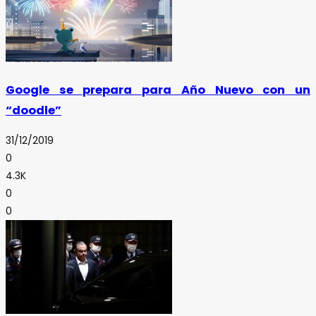
Google se prepara para Año Nuevo con un
“doodle”
31/12/2019
0
4.3K
0
0