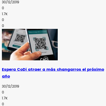
30/12/2019
0
1.7K
0
0
Espera CoDi atraer a más changarros el próximo
año
30/12/2019
0
1.7K
0