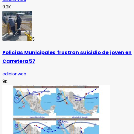
9.2K
5
Policías Municipales frustran suicidio de joven en
Carretera 57
edicionweb
9K