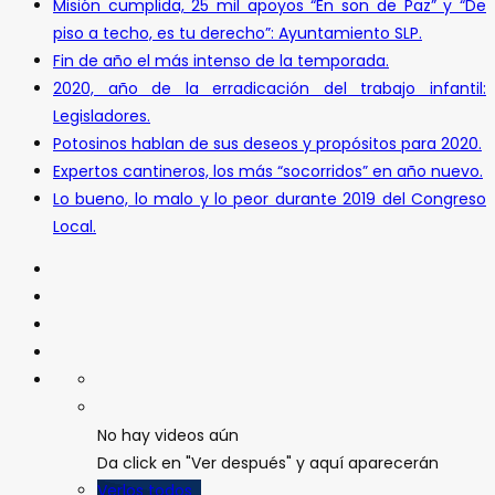
Misión cumplida, 25 mil apoyos “En son de Paz” y “De
piso a techo, es tu derecho”: Ayuntamiento SLP.
Fin de año el más intenso de la temporada.
2020, año de la erradicación del trabajo infantil:
Legisladores.
Potosinos hablan de sus deseos y propósitos para 2020.
Expertos cantineros, los más “socorridos” en año nuevo.
Lo bueno, lo malo y lo peor durante 2019 del Congreso
Local.
No hay videos aún
Da click en "Ver después" y aquí aparecerán
Verlos todos