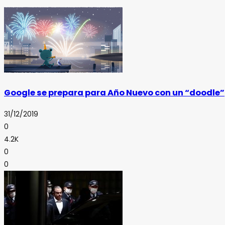
Google se prepara para Año Nuevo con un “doodle”
31/12/2019
0
4.2K
0
0