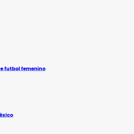
de futbol femenino
éxico