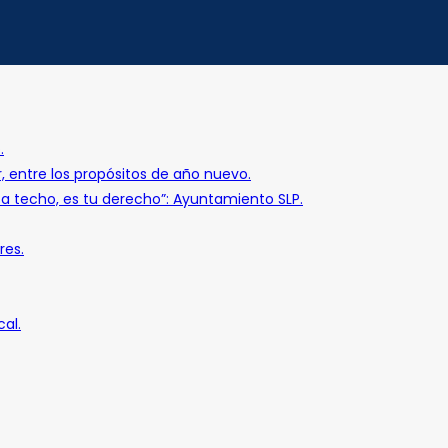
.
r, entre los propósitos de año nuevo.
o a techo, es tu derecho”: Ayuntamiento SLP.
res.
al.