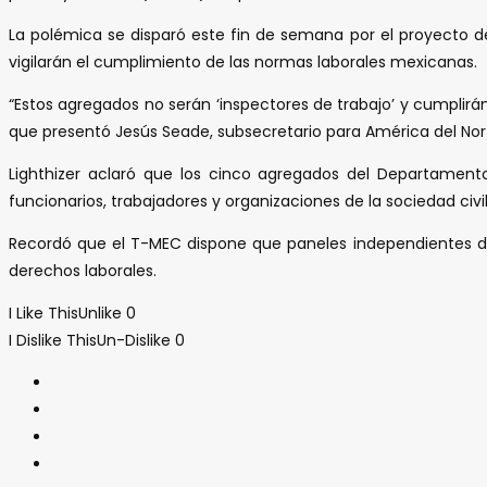
La polémica se disparó este fin de semana por el proyecto 
vigilarán el cumplimiento de las normas laborales mexicanas.
“Estos agregados no serán ‘inspectores de trabajo’ y cumplirán
que presentó Jesús Seade, subsecretario para América del Nort
Lighthizer aclaró que los cinco agregados del Departament
funcionarios, trabajadores y organizaciones de la sociedad civ
Recordó que el T-MEC dispone que paneles independientes de t
derechos laborales.
I Like This
Unlike
0
I Dislike This
Un-Dislike
0