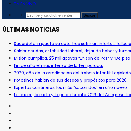
TV EN VIVO
ÚLTIMAS NOTICIAS
Sacerdote impacta su auto tras sufrir un infarto… falleció
Saldar deudas, estabilidad laboral, dejar de beber y fuma
Misión cumplida, 25 mil apoyos “En son de Paz” y “De pis
Fin de año el más intenso de la temporada.
2020, año de la erradicación del trabajo infantil: Legislado
Potosinos hablan de sus deseos y propósitos para 2020.
Expertos cantineros, los más “socorridos” en año nuevo.
Lo bueno, lo malo y lo peor durante 2019 del Congreso Loc