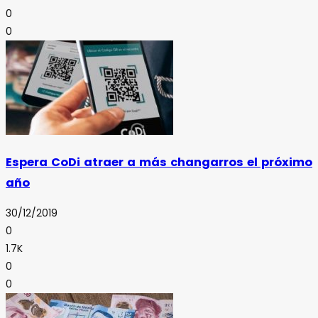
0
0
Espera CoDi atraer a más changarros el próximo
año
30/12/2019
0
1.7K
0
0