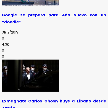
Google se prepara para Año Nuevo con un
“doodle”
31/12/2019
0
4.3K
0
0
Exmagnate Carlos Ghosn huye a Líbano desde