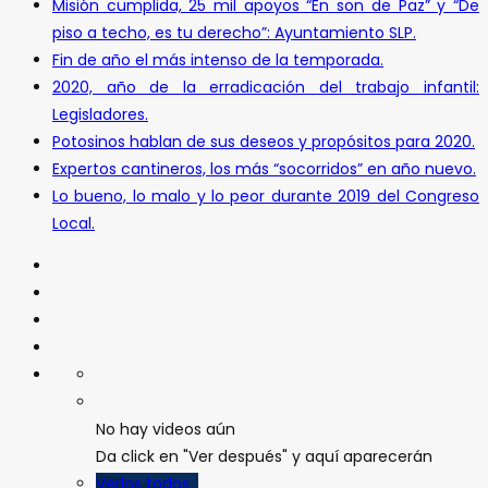
Misión cumplida, 25 mil apoyos “En son de Paz” y “De
piso a techo, es tu derecho”: Ayuntamiento SLP.
Fin de año el más intenso de la temporada.
2020, año de la erradicación del trabajo infantil:
Legisladores.
Potosinos hablan de sus deseos y propósitos para 2020.
Expertos cantineros, los más “socorridos” en año nuevo.
Lo bueno, lo malo y lo peor durante 2019 del Congreso
Local.
No hay videos aún
Da click en "Ver después" y aquí aparecerán
Verlos todos