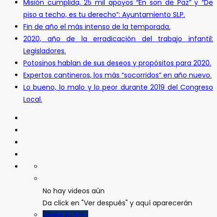
Misión cumplida, 25 mil apoyos “En son de Paz” y “De
piso a techo, es tu derecho”: Ayuntamiento SLP.
Fin de año el más intenso de la temporada.
2020, año de la erradicación del trabajo infantil:
Legisladores.
Potosinos hablan de sus deseos y propósitos para 2020.
Expertos cantineros, los más “socorridos” en año nuevo.
Lo bueno, lo malo y lo peor durante 2019 del Congreso
Local.
No hay videos aún
Da click en "Ver después" y aquí aparecerán
Verlos todos