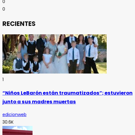
0
0
RECIENTES
1
“Niños LeBarón están traumatizados”; estuvieron
junto a sus madres muertas
edicionweb
30.6K