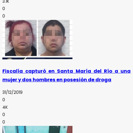
3.1K
0
0
Fiscalía capturó en Santa María del Río a una
mujer y dos hombres en posesión de droga
31/12/2019
0
4K
0
0