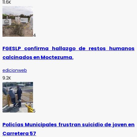
11.6K
4
FGESLP confirma hallazgo de restos humanos
calcinados en Moctezuma.
edicionweb
9.2K
5
Policías Municipales frustran suicidio de joven en
Carretera 57