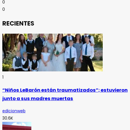
0
0
RECIENTES
1
“Niños LeBarón están traumatizados”; estuvieron
junto a sus madres muertas
edicionweb
30.6K