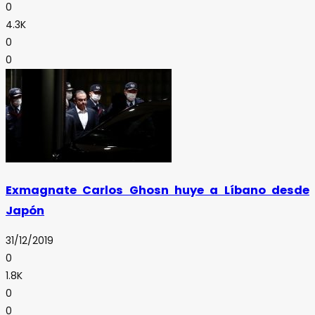
0
4.3K
0
0
Exmagnate Carlos Ghosn huye a Líbano desde
Japón
31/12/2019
0
1.8K
0
0