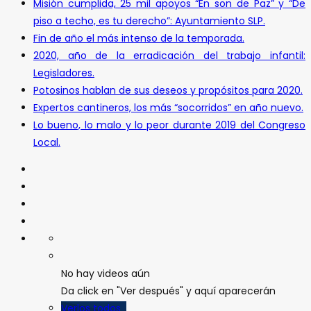
Misión cumplida, 25 mil apoyos “En son de Paz” y “De
piso a techo, es tu derecho”: Ayuntamiento SLP.
Fin de año el más intenso de la temporada.
2020, año de la erradicación del trabajo infantil:
Legisladores.
Potosinos hablan de sus deseos y propósitos para 2020.
Expertos cantineros, los más “socorridos” en año nuevo.
Lo bueno, lo malo y lo peor durante 2019 del Congreso
Local.
No hay videos aún
Da click en "Ver después" y aquí aparecerán
Verlos todos