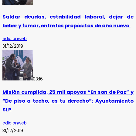
Saldar deudas, estabilidad laboral, dejar de
beber y fumar, entre los propósitos de año nuevo.
edicionweb
31/12/2019
03:16
Misión cumplida, 25 mil apoyos “En son de Paz” y
“De piso a techo, es tu derecho”: Ayuntamiento
SLP.
edicionweb
31/12/2019