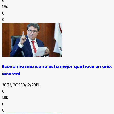
0
1.8K
0
0
Economía mexicana está mejor que hace un año:
Monreal
30/12/2019
30/12/2019
0
1.8K
0
0