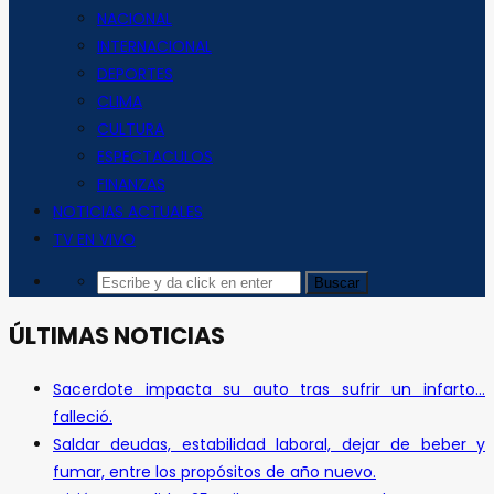
NACIONAL
INTERNACIONAL
DEPORTES
CLIMA
CULTURA
ESPECTACULOS
FINANZAS
NOTICIAS ACTUALES
TV EN VIVO
ÚLTIMAS NOTICIAS
Sacerdote impacta su auto tras sufrir un infarto…
falleció.
Saldar deudas, estabilidad laboral, dejar de beber y
fumar, entre los propósitos de año nuevo.