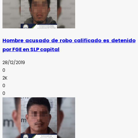
Hombre acusado de robo calificado es detenido
por FGE en SLP capital
28/12/2019
0
2K
0
0