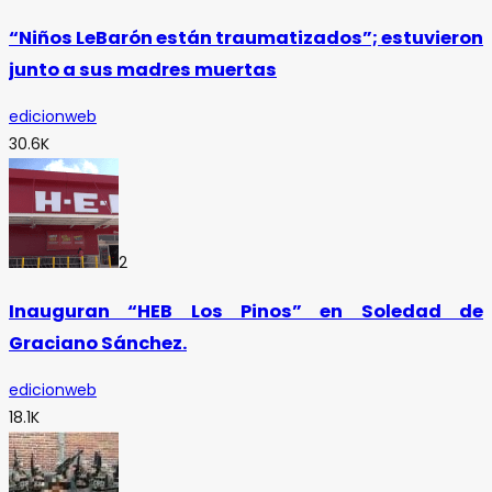
“Niños LeBarón están traumatizados”; estuvieron
junto a sus madres muertas
edicionweb
30.6K
2
Inauguran “HEB Los Pinos” en Soledad de
Graciano Sánchez.
edicionweb
18.1K