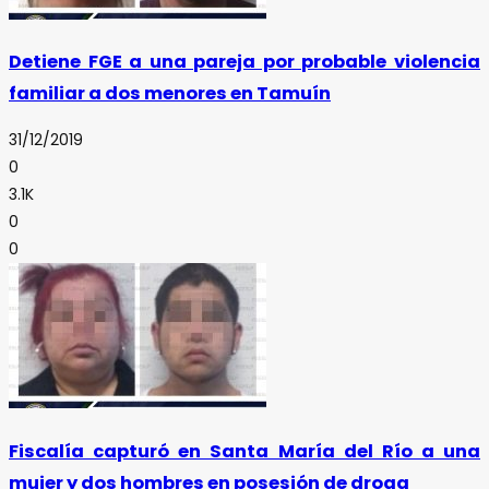
Detiene FGE a una pareja por probable violencia
familiar a dos menores en Tamuín
31/12/2019
0
3.1K
0
0
Fiscalía capturó en Santa María del Río a una
mujer y dos hombres en posesión de droga