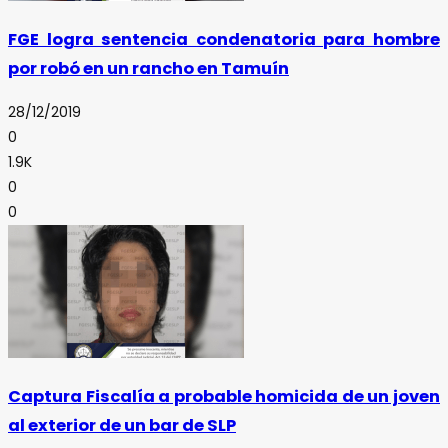
FGE logra sentencia condenatoria para hombre
por robó en un rancho en Tamuín
28/12/2019
0
1.9K
0
0
Captura Fiscalía a probable homicida de un joven
al exterior de un bar de SLP