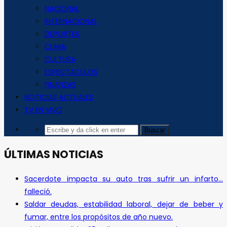
NACIONAL
INTERNACIONAL
DEPORTES
CLIMA
CULTURA
ESPECTACULOS
FINANZAS
NOTICIAS ACTUALES
TV EN VIVO
ÚLTIMAS NOTICIAS
Sacerdote impacta su auto tras sufrir un infarto…
falleció.
Saldar deudas, estabilidad laboral, dejar de beber y
fumar, entre los propósitos de año nuevo.