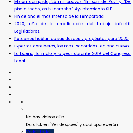
Misión cumplida, 25 mil apoyos “En son de Paz” y “De
piso a techo, es tu derecho”: Ayuntamiento SLP.
Fin de año el más intenso de la temporada.
2020, año de la erradicación del trabajo infantil:
Legisladores.
Potosinos hablan de sus deseos y propósitos para 2020.
Expertos cantineros, los más “socorridos” en año nuevo.
Lo bueno, lo malo y lo peor durante 2019 del Congreso
Local.
No hay videos aún
Da click en "Ver después" y aquí aparecerán
Verlos todos