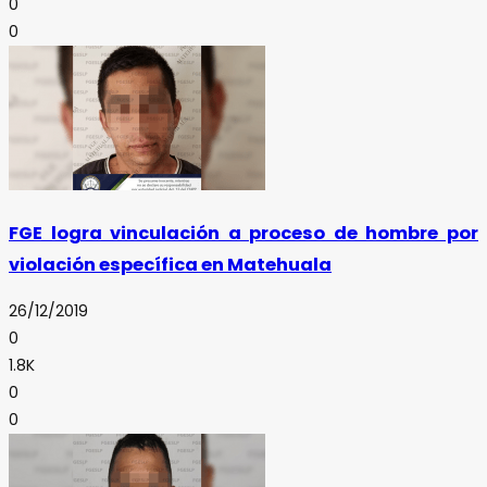
0
0
FGE logra vinculación a proceso de hombre por
violación específica en Matehuala
26/12/2019
0
1.8K
0
0