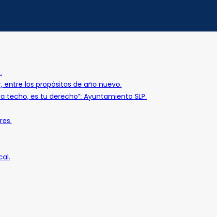
.
r, entre los propósitos de año nuevo.
o a techo, es tu derecho”: Ayuntamiento SLP.
res.
al.