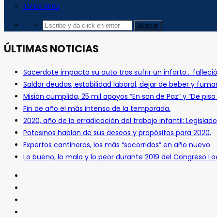
TV EN VIVO
ÚLTIMAS NOTICIAS
Sacerdote impacta su auto tras sufrir un infarto… falleció
Saldar deudas, estabilidad laboral, dejar de beber y fuma
Misión cumplida, 25 mil apoyos “En son de Paz” y “De pis
Fin de año el más intenso de la temporada.
2020, año de la erradicación del trabajo infantil: Legislado
Potosinos hablan de sus deseos y propósitos para 2020.
Expertos cantineros, los más “socorridos” en año nuevo.
Lo bueno, lo malo y lo peor durante 2019 del Congreso Loc