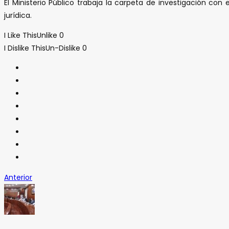
El Ministerio Público trabaja la carpeta de investigación con
jurídica.
I Like This
Unlike
0
I Dislike This
Un-Dislike
0
Anterior