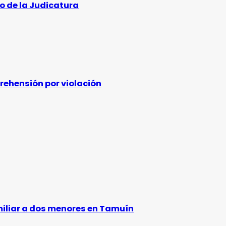
o de la Judicatura
rehensión por violación
amiliar a dos menores en Tamuín